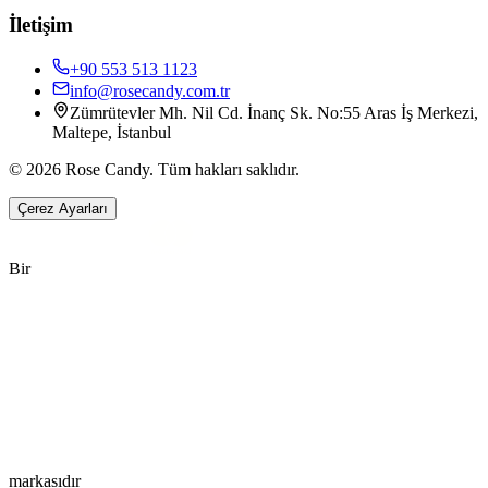
İletişim
+90 553 513 1123
info@rosecandy.com.tr
Zümrütevler Mh. Nil Cd. İnanç Sk. No:55 Aras İş Merkezi,
Maltepe, İstanbul
©
2026
Rose Candy
.
Tüm hakları saklıdır.
Çerez Ayarları
Size Nasıl Yardımcı Olabiliriz?
Rose Candy
·
Müşteri Hizmetleri
Bir
E-posta gönderin
info@rosecandy.com.tr
·
Ayrıntılı konular için en iyisi — kayıt altında kalır.
Bizi arayın
+90 553 513 11 23
·
Hafta içi 09.00–18.00
markasıdır
WhatsApp