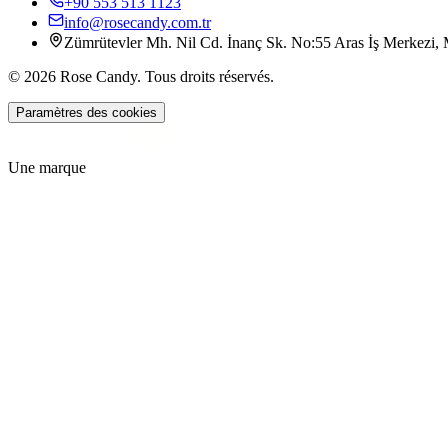
+90 553 513 1123
info@rosecandy.com.tr
Zümrütevler Mh. Nil Cd. İnanç Sk. No:55 Aras İş Merkezi, M
©
2026
Rose Candy
.
Tous droits réservés.
Paramètres des cookies
Une marque