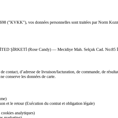
 6698 ("KVKK"), vos données personnelles sont traitées par Norm Kozme
İ (Rose Candy) — Mecidiye Mah. Selçuk Cad. No:85 İç Kapı 
 contact, d’adresse de livraison/facturation, de commande, de résultat d
i ne conserve les données de carte.
time)
son et le retour (Exécution du contrat et obligation légale)
 cookies analytiques)
ies marketing)