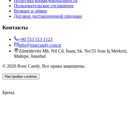
Политика конфиденциальности
Пользовательское соглашение
Возврат и обмен
Договор дистанционной продажи
Контакты
+90 553 513 1123
info@rosecandy.com.tr
Zümrütevler Mh. Nil Cd. İnanç Sk. No:55 Aras İş Merkezi,
Maltepe, İstanbul
©
2026
Rose Candy
.
Все права защищены.
Настройки cookies
Size Nasıl Yardımcı Olabiliriz?
Rose Candy
·
Müşteri Hizmetleri
Бренд
E-posta gönderin
info@rosecandy.com.tr
·
Ayrıntılı konular için en iyisi — kayıt altında kalır.
Bizi arayın