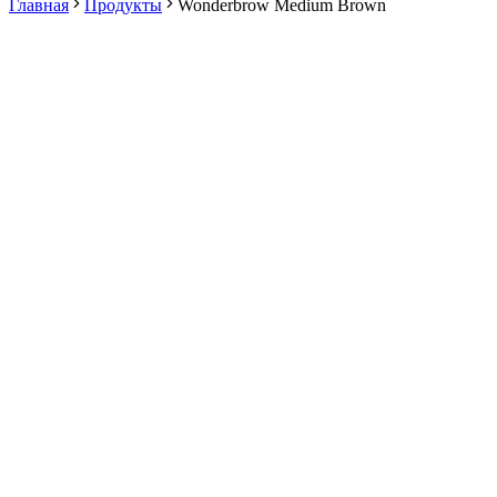
Главная
Продукты
Wonderbrow Medium Brown
Онлайн-покупки скоро будут доступны
Регистрация, корзина и безопасная оплата появятся в
ближайшее время.
1
−
+
Онлайн-покупки скоро будут доступны
Онлайн-покупки скоро будут доступны
Регистрация, корзина и безопасная оплата появятся в