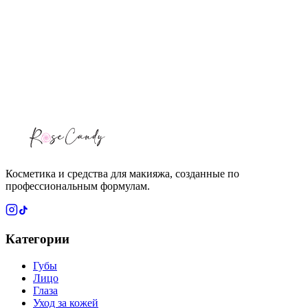
1
−
+
Онлайн-покупки скоро будут доступны
Онлайн-покупки скоро будут доступны
Регистрация, корзина и безопасная оплата появятся в
ближайшее время.
Косметика и средства для макияжа, созданные по
профессиональным формулам.
Категории
Губы
Лицо
Глаза
Уход за кожей