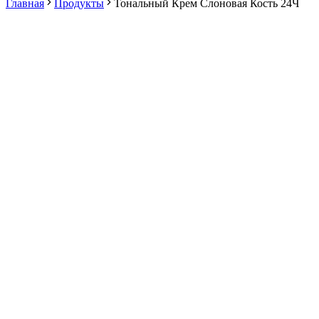
Главная
Продукты
Тональный Крем Слоновая Кость 24Ч
Онлайн-покупки скоро будут доступны
Регистрация, корзина и безопасная оплата появятся в
ближайшее время.